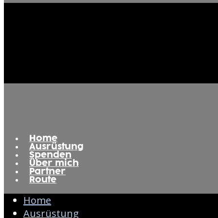
Home
Ausrüstung
Spenden
Über mich
Partner
Route
Home
Ausrüstung